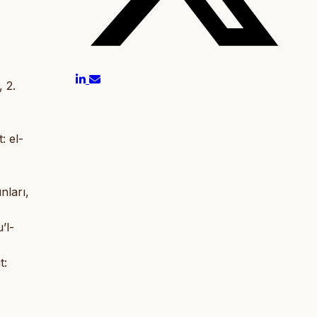
 2.
: el-
nları,
’l-
t: