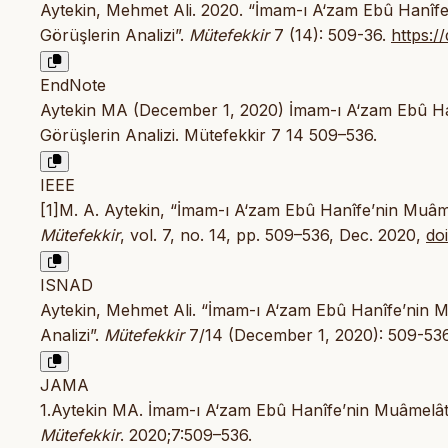
Aytekin, Mehmet Ali. 2020. “İmam-ı A‘zam Ebû Hanîfe
Görüşlerin Analizi”.
Mütefekkir
7 (14): 509-36.
https:/
EndNote
Aytekin MA (December 1, 2020) İmam-ı A‘zam Ebû Han
Görüşlerin Analizi. Mütefekkir 7 14 509–536.
IEEE
[1]M. A. Aytekin, “İmam-ı A‘zam Ebû Hanîfe’nin Muâmel
Mütefekkir
, vol. 7, no. 14, pp. 509–536, Dec. 2020,
do
ISNAD
Aytekin, Mehmet Ali. “İmam-ı A‘zam Ebû Hanîfe’nin M
Analizi”.
Mütefekkir
7/14 (December 1, 2020): 509-53
JAMA
1.Aytekin MA. İmam-ı A‘zam Ebû Hanîfe’nin Muâmelât A
Mütefekkir
. 2020;7:509–536.