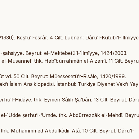
30). Keşfü’l-esrâr. 4 Cilt. Lübnan: Dâru’l-Kütübi’l-ʽİlmiyye,
ahsiyye. Beyrut: el-Mektebetü’l-ʽİlmîyye, 1424/2003.
-Musannef. thk. Habîbürrahmân el-Aʽzamî. 11 Cilt. Beyrut
vd. 50 Cilt. Beyrut: Müessesetü’r-Risâle, 1420/1999.
fı İslam Ansiklopedisi. İstanbul: Türkiye Diyanet Vakfı Yayı
u’l-Hidâye. thk. Eymen Sâlih Şaʽbân. 13 Cilt. Beyrut: Dâru
el-ʽUdde şerhu’l-ʽUmde. thk. Abdürrezzâk el-Mehdî. Beyru
thk. Muhammmed Abdülkâdir Atâ. 10 Cilt. Beyrut: Dâru’l-