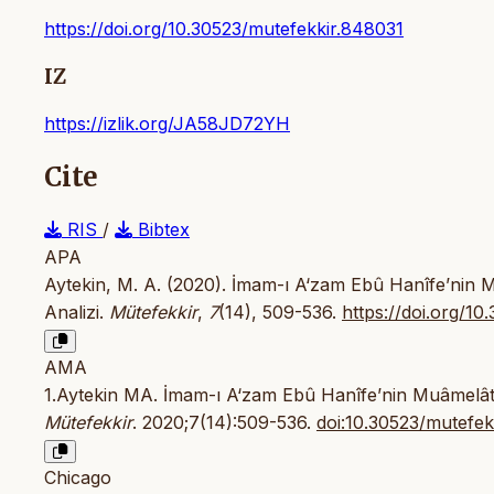
https://doi.org/10.30523/mutefekkir.848031
IZ
https://izlik.org/JA58JD72YH
Cite
RIS
/
Bibtex
APA
Aytekin, M. A. (2020). İmam-ı A‘zam Ebû Hanîfe’nin M
Analizi.
Mütefekkir
,
7
(14), 509-536.
https://doi.org/1
AMA
1.Aytekin MA. İmam-ı A‘zam Ebû Hanîfe’nin Muâmelât A
Mütefekkir
. 2020;7(14):509-536.
doi:10.30523/mutefek
Chicago