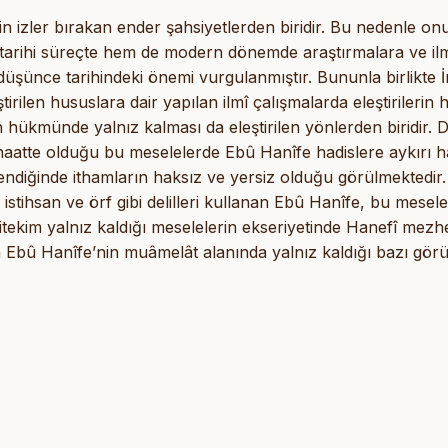
n izler bırakan ender şahsiyetlerden biridir. Bu nedenle on
m tarihi süreçte hem de modern dönemde araştırmalara ve il
üşünce tarihindeki önemi vurgulanmıştır. Bununla birlikte
tirilen hususlara dair yapılan ilmî çalışmalarda eleştirilerin 
hükmünde yalnız kalması da eleştirilen yönlerden biridir. D
naatte olduğu bu meselelerde Ebû Hanîfe hadislere aykırı h
elendiğinde ithamların haksız ve yersiz olduğu görülmektedir.
 istihsan ve örf gibi delilleri kullanan Ebû Hanîfe, bu mesel
 Nitekim yalnız kaldığı meselelerin ekseriyetinde Hanefî mez
a Ebû Hanîfe’nin muâmelât alanında yalnız kaldığı bazı görü