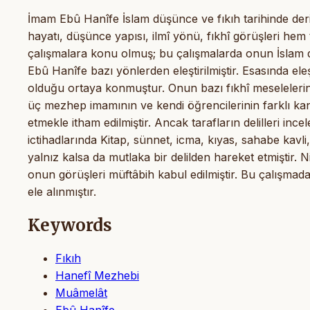
İmam Ebû Hanîfe İslam düşünce ve fıkıh tarihinde deri
hayatı, düşünce yapısı, ilmî yönü, fıkhî görüşleri he
çalışmalara konu olmuş; bu çalışmalarda onun İslam d
Ebû Hanîfe bazı yönlerden eleştirilmiştir. Esasında eleş
olduğu ortaya konmuştur. Onun bazı fıkhî meselelerin 
üç mezhep imamının ve kendi öğrencilerinin farklı ka
etmekle itham edilmiştir. Ancak tarafların delilleri inc
ictihadlarında Kitap, sünnet, icma, kıyas, sahabe kavli,
yalnız kalsa da mutlaka bir delilden hareket etmiştir.
onun görüşleri müftâbih kabul edilmiştir. Bu çalışmad
ele alınmıştır.
Keywords
Fıkıh
Hanefî Mezhebi
Muâmelât
Ebû Hanîfe