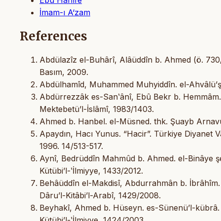
İmam-ı A‘zam
References
Abdülazîz el-Buhârî, Alâüddîn b. Ahmed (ö. 730/13
Basım, 2009.
Abdülhamîd, Muhammed Muhyiddîn. el-Ahvâlü’ş-ş
Abdürrezzâk es-Sanʽânî, Ebû Bekr b. Hemmâm. el
Mektebetü’l-İslâmî, 1983/1403.
Ahmed b. Hanbel. el-Müsned. thk. Şuayb Arnavût 
Apaydın, Hacı Yunus. “Hacir”. Türkiye Diyanet Vak
1996. 14/513-517.
Aynî, Bedrüddîn Mahmûd b. Ahmed. el-Binâye şerh
Kütübi’l-ʽİlmiyye, 1433/2012.
Behâüddîn el-Makdisî, Abdurrahmân b. İbrâhîm. 
Dâru’l-Kitâbi’l-Arabî, 1429/2008.
Beyhakî, Ahmed b. Hüseyn. es-Sünenü’l-kübrâ. 
Kütübi’l-ʽİlmiyye, 1424/2003.