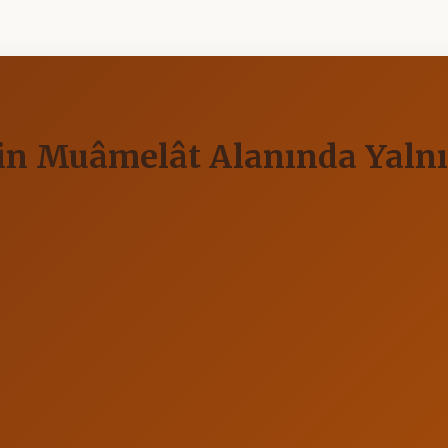
n Muâmelât Alanında Yalnız