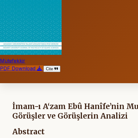
Mütefekkir
PDF Download
Cite
İmam-ı A‘zam Ebû Hanîfe’nin Muâ
Görüşler ve Görüşlerin Analizi
Abstract