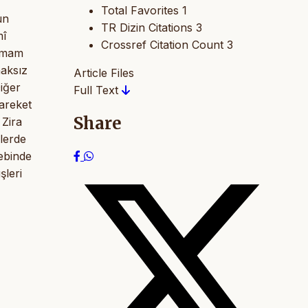
Total Favorites
1
un
TR Dizin Citations
3
mî
Crossref Citation Count
3
 İmam
haksız
Article Files
iğer
Full Text
areket
Share
 Zira
elerde
hebinde
şleri