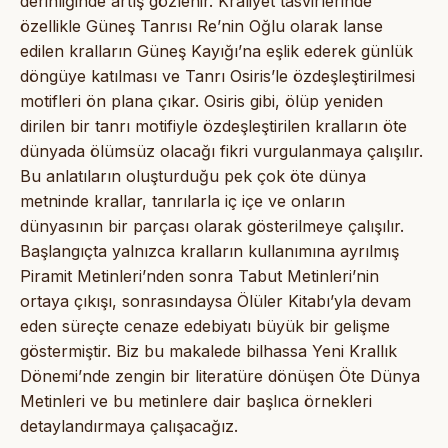
derinliğinde artış gözlenir. Kraliyet tasvirlerinde
özellikle Güneş Tanrısı Re’nin Oğlu olarak lanse
edilen kralların Güneş Kayığı’na eşlik ederek günlük
döngüye katılması ve Tanrı Osiris’le özdeşleştirilmesi
motifleri ön plana çıkar. Osiris gibi, ölüp yeniden
dirilen bir tanrı motifiyle özdeşleştirilen kralların öte
dünyada ölümsüz olacağı fikri vurgulanmaya çalışılır.
Bu anlatıların oluşturduğu pek çok öte dünya
metninde krallar, tanrılarla iç içe ve onların
dünyasının bir parçası olarak gösterilmeye çalışılır.
Başlangıçta yalnızca kralların kullanımına ayrılmış
Piramit Metinleri’nden sonra Tabut Metinleri’nin
ortaya çıkışı, sonrasındaysa Ölüler Kitabı’yla devam
eden süreçte cenaze edebiyatı büyük bir gelişme
göstermiştir. Biz bu makalede bilhassa Yeni Krallık
Dönemi’nde zengin bir literatüre dönüşen Öte Dünya
Metinleri ve bu metinlere dair başlıca örnekleri
detaylandırmaya çalışacağız.